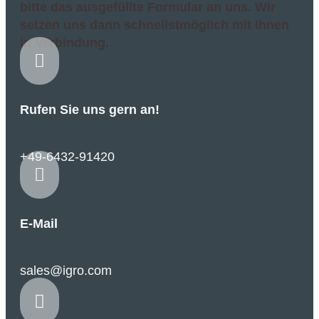
bitte das ausgefüllte Formular an uns. Wir
setzen uns dann schnellstmöglich mit Ihnen
in Verbindung.

Rufen Sie uns gern an!
+49-6432-91420

E-Mail
sales@igro.com
