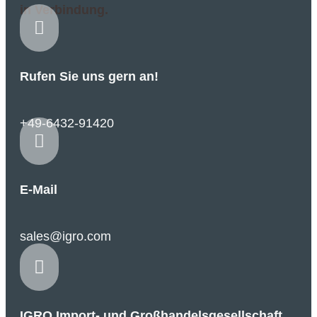
in Verbindung.

Rufen Sie uns gern an!
+49-6432-91420

E-Mail
sales@igro.com

IGRO Import- und Großhandelsgesellschaft